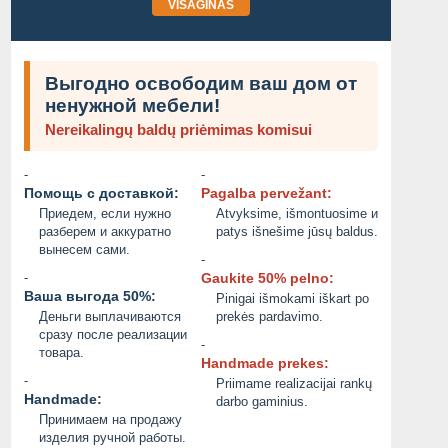
VISAGINAS
Выгодно освободим ваш дом от
ненужной мебели!
Nereikalingų baldų priėmimas komisui
-
-
Помощь с доставкой:
Pagalba pervežant:
Приедем, если нужно
Atvyksime, išmontuosime и
разберем и аккуратно
patys išnešime jūsų baldus.
вынесем сами.
-
-
Gaukite 50% pelno:
Ваша выгода 50%:
Pinigai išmokami iškart po
ОФИСНАЯ БУМАГА SVETOCOPY И BALLET ОТ ПРОИЗВОДИТЕЛЯ - ОПТОМ
PRODAM
Деньги выплачиваются
prekės pardavimo.
сразу после реализации
-
товара.
2.00 EUR
Не указана
Handmade prekes:
-
Priimame realizacijai rankų
2026/08/07
2026/08/07
Handmade:
darbo gaminius.
Принимаем на продажу
изделия ручной работы.