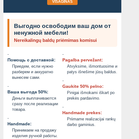
VISAGINAS
Выгодно освободим ваш дом от
ненужной мебели!
Nereikalingų baldų priėmimas komisui
-
-
Помощь с доставкой:
Pagalba pervežant:
Приедем, если нужно
Atvyksime, išmontuosime и
разберем и аккуратно
patys išnešime jūsų baldus.
вынесем сами.
-
-
Gaukite 50% pelno:
Ваша выгода 50%:
Pinigai išmokami iškart po
Деньги выплачиваются
prekės pardavimo.
сразу после реализации
-
товара.
Handmade prekes:
-
Priimame realizacijai rankų
Handmade:
darbo gaminius.
Принимаем на продажу
изделия ручной работы.