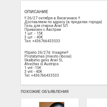
ОПИСАНИЕ
‼️ 26/27 октября в Висагинасе ‼️
Доставляем по адресу (в пределах города)
Гель для стирки Ariel 5Л
Привезен с Австрии
1 шт. - 15€
3 шт. - 40€
Тел. +436766433533
‼️Spalio 26/27d. Visagine‼️
Pristatymas (miesto ribose)
Skalbimo gelis Ariel 5L
Atvežtas iš Austrijos
1 vnt -15€
3 vnt - 40€
Tel. +436766433533
ПОХОЖИЕ ОБЪЯВЛЕНИЯ