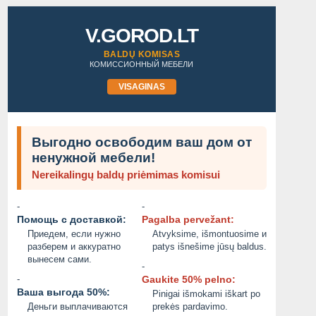
V.GOROD.LT
BALDŲ KOMISAS
КОМИССИОННЫЙ МЕБЕЛИ
VISAGINAS
Выгодно освободим ваш дом от
ненужной мебели!
Nereikalingų baldų priėmimas komisui
-
-
Помощь с доставкой:
Pagalba pervežant:
Приедем, если нужно
Atvyksime, išmontuosime и
ПРОДАМ ДРОВА
ПРОДАМ
разберем и аккуратно
patys išnešime jūsų baldus.
вынесем сами.
-
45.00 EUR
Не указана
-
Gaukite 50% pelno:
Ваша выгода 50%:
Pinigai išmokami iškart po
2026/08/04
2026/08/03
Деньги выплачиваются
prekės pardavimo.