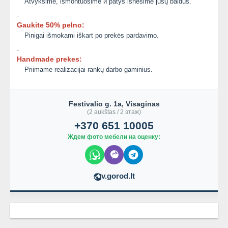
Atvyksime, išmontuosime и patys išnešime jūsų baldus.
-
Gaukite 50% pelno:
Pinigai išmokami iškart po prekės pardavimo.
-
Handmade prekes:
Priimame realizacijai rankų darbo gaminius.
Festivalio g. 1a, Visaginas
(2 aukštas / 2 этаж)
+370 651 10005
Ждем фото мебели на оценку:
v.gorod.lt