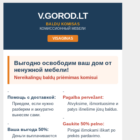
V.GOROD.LT
BALDŲ KOMISAS
КОМИССИОННЫЙ МЕБЕЛИ
VISAGINAS
Выгодно освободим ваш дом от
ненужной мебели!
Nereikalingų baldų priėmimas komisui
-
-
Помощь с доставкой:
Pagalba pervežant:
Приедем, если нужно
Atvyksime, išmontuosime и
разберем и аккуратно
patys išnešime jūsų baldus.
вынесем сами.
-
-
Gaukite 50% pelno:
Ваша выгода 50%:
Pinigai išmokami iškart po
Деньги выплачиваются
prekės pardavimo.