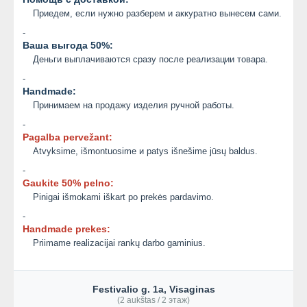
Приедем, если нужно разберем и аккуратно вынесем сами.
-
Ваша выгода 50%:
Деньги выплачиваются сразу после реализации товара.
-
Handmade:
Принимаем на продажу изделия ручной работы.
-
Pagalba pervežant:
Atvyksime, išmontuosime и patys išnešime jūsų baldus.
-
Gaukite 50% pelno:
Pinigai išmokami iškart po prekės pardavimo.
-
Handmade prekes:
Priimame realizacijai rankų darbo gaminius.
Festivalio g. 1a, Visaginas
(2 aukštas / 2 этаж)