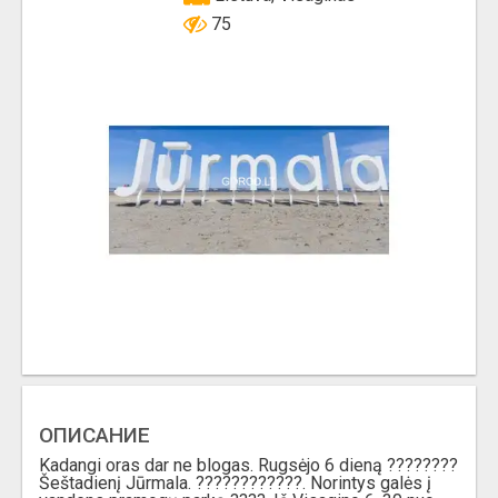
75
ОПИСАНИЕ
Kadangi oras dar ne blogas. Rugsėjo 6 dieną ????????
Šeštadienį Jūrmala. ????????????. Norintys galės į