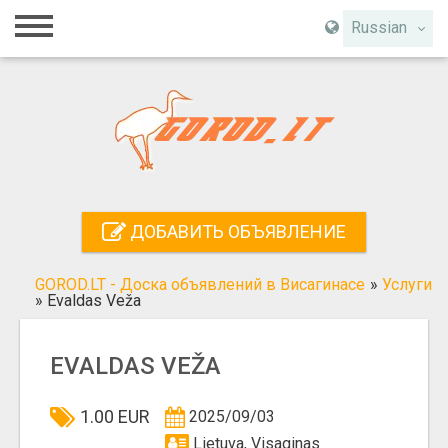
Главная
Russian
Вход
Регистрация
Контакты
Добавить объявление
ДОБАВИТЬ ОБЪЯВЛЕНИЕ
Поиск
GOROD.LT - Доска объявлений в Висагинасе
»
Услуги
»
Evaldas Veža
EVALDAS VEŽA
1.00 EUR
2025/09/03
Lietuva, Visaginas