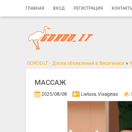
Главная
ГЛАВНАЯ
ВХОД
РЕГИСТРАЦИЯ
КОНТАКТ
Вход
Регистрация
Контакты
Добавить объявление
GOROD.LT - Доска объявлений в Висагинасе
»
У
Поиск
MАССАЖ
2025/08/08
Lietuva, Visaginas