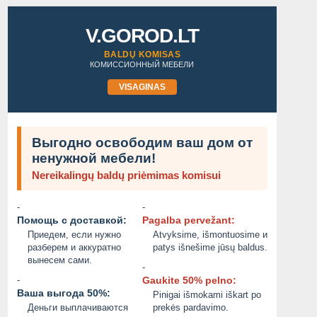
V.GOROD.LT
BALDŲ KOMISAS
КОМИССИОННЫЙ МЕБЕЛИ
VISAGINAS
Выгодно освободим ваш дом от
ненужной мебели!
Nereikalingų baldų priėmimas komisui
-
-
Помощь с доставкой:
Pagalba pervežant:
Приедем, если нужно
Atvyksime, išmontuosime и
разберем и аккуратно
patys išnešime jūsų baldus.
вынесем сами.
-
-
Gaukite 50% pelno:
Ваша выгода 50%:
Pinigai išmokami iškart po
Деньги выплачиваются
prekės pardavimo.