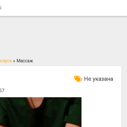
Ы
слуги
»
Mассаж
Не указана
57