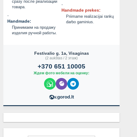
сразу после реализации
-
товара.
Handmade prekes:
-
Priimame realizacijai rankų
Handmade:
darbo gaminius.
Принимаем на продажу
изделия ручной работы.
Festivalio g. 1a, Visaginas
(2 aukštas / 2 этаж)
+370 651 10005
Ждем фото мебели на оценку:
v.gorod.lt
ТАКОВА ПРОЗА ЖИЗНИ...
ИХ НАДО ЛЕЧИТ
Не указана
Не указана