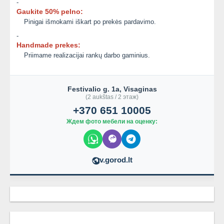
-
Gaukite 50% pelno:
Pinigai išmokami iškart po prekės pardavimo.
-
Handmade prekes:
Priimame realizacijai rankų darbo gaminius.
Festivalio g. 1a, Visaginas
(2 aukštas / 2 этаж)
+370 651 10005
Ждем фото мебели на оценку:
v.gorod.lt