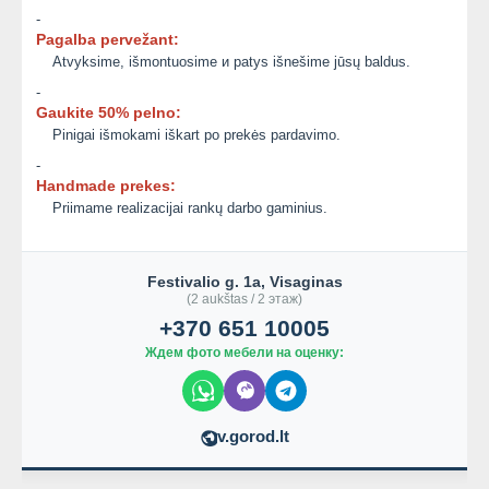
-
Pagalba pervežant:
Atvyksime, išmontuosime и patys išnešime jūsų baldus.
-
Gaukite 50% pelno:
Pinigai išmokami iškart po prekės pardavimo.
-
Handmade prekes:
Priimame realizacijai rankų darbo gaminius.
Festivalio g. 1a, Visaginas
(2 aukštas / 2 этаж)
+370 651 10005
Ждем фото мебели на оценку:
v.gorod.lt