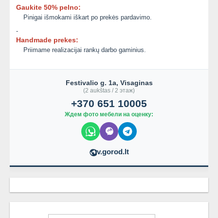
Gaukite 50% pelno:
Pinigai išmokami iškart po prekės pardavimo.
-
Handmade prekes:
Priimame realizacijai rankų darbo gaminius.
Festivalio g. 1a, Visaginas
(2 aukštas / 2 этаж)
+370 651 10005
Ждем фото мебели на оценку:
v.gorod.lt