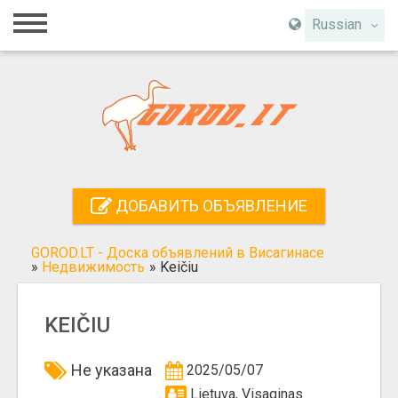
Главная
Russian
Вход
Регистрация
Контакты
Добавить объявление
ДОБАВИТЬ ОБЪЯВЛЕНИЕ
Поиск
GOROD.LT - Доска объявлений в Висагинасе
»
Недвижимость
»
Keičiu
KEIČIU
Не указана
2025/05/07
Lietuva, Visaginas