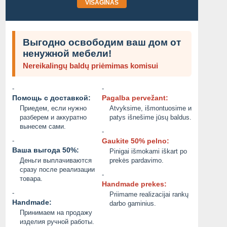
VISAGINAS
Выгодно освободим ваш дом от
ненужной мебели!
Nereikalingų baldų priėmimas komisui
-
-
Помощь с доставкой:
Pagalba pervežant:
Приедем, если нужно
Atvyksime, išmontuosime и
разберем и аккуратно
patys išnešime jūsų baldus.
вынесем сами.
-
-
Gaukite 50% pelno:
Ваша выгода 50%:
Pinigai išmokami iškart po
Деньги выплачиваются
prekės pardavimo.
сразу после реализации
-
товара.
Handmade prekes:
-
Priimame realizacijai rankų
Handmade:
darbo gaminius.
Принимаем на продажу
изделия ручной работы.