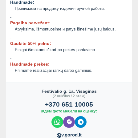
Handmade:
Принимаем на продажу изделия ручной работы.
-
Pagalba pervežant:
Atvyksime, išmontuosime и patys išnešime jūsų baldus.
-
Gaukite 50% pelno:
Pinigai išmokami iškart po prekės pardavimo.
-
Handmade prekes:
Priimame realizacijai rankų darbo gaminius.
Festivalio g. 1a, Visaginas
(2 aukštas / 2 этаж)
+370 651 10005
Ждем фото мебели на оценку:
v.gorod.lt